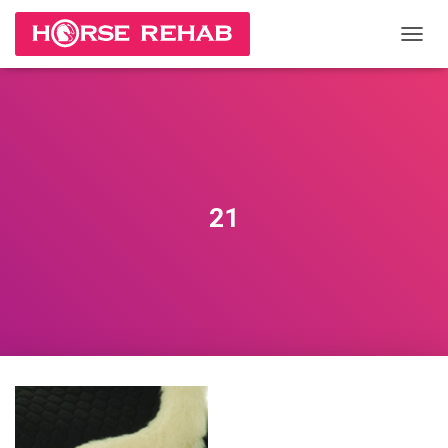
П
Е
Р
Е
К
Л
Ю
Ч
И
21
Т
Ь
Н
А
В
И
Г
А
Ц
И
Ю