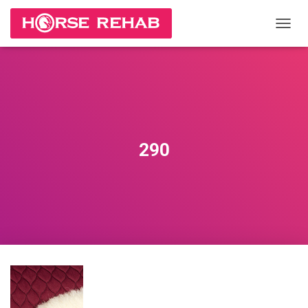
П
Е
Р
Е
К
Л
Ю
Ч
И
290
Т
Ь
Н
А
В
И
Г
А
Ц
И
Ю