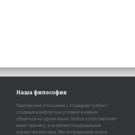
Наша философия
Партнерские отношения с лошадьми требуют
создания комфортных условий и умения
общаться на одном языке. Любое сопротивление
имеет причину, а не является выражением
упрямства или лени. Мы не применяем силу и