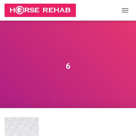
П
Е
Р
Е
К
Л
Ю
Ч
И
6
Т
Ь
Н
А
В
И
Г
А
Ц
И
Ю