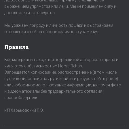
Любое сопротивление имеет причину, а не является
выражением упрямства или лени. Мы не применяем силу и
дополнительные средства.
Мы уважаем природу и личность лошади и выстраиваем
отношения с ней на основе взаимного уважения.
Правила
Все материалы находятся под защитой авторского права и
являются собственностью Horse-Rehab.
Запрещается копирование, распространение (в том числе
путем копирования на другие сайты и ресурсы в Интернете)
или любое иное использование информации, включая фото-
и видеоматериалы без предварительного согласия
правообладателя.
ИП Харьковский П.Э.