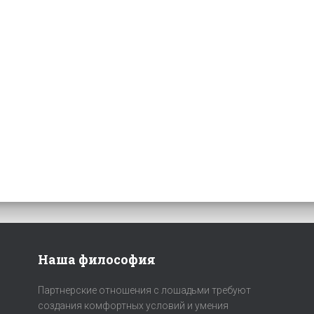
Наша философия
Партнерские отношения с лошадьми требуют
создания комфортных условий и умения