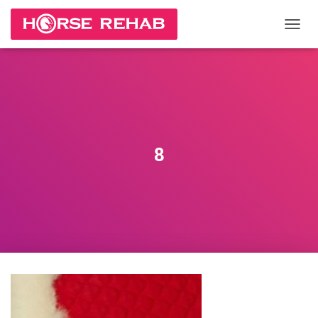
П
Е
Р
Е
К
Л
Ю
Ч
И
8
Т
Ь
Н
А
В
И
Г
А
Ц
И
Ю