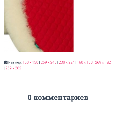
Размер:
150 × 150
|
269 × 240
|
230 × 224
|
160 × 160
|
269 × 182
|
269 × 262
0 комментариев