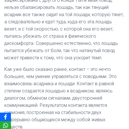
зафиксирована с другого конца. Натягивая повод,
нельзя сбалансировать лошадь, так как тянущий
всадник все также сидит на той лошади, которую тянет,
а следовательно и едет туда, куда его эта лошадь
везет, и с той скоростью, с которой она его везет,
пытаясь убежать от страха и физического
дискомфорта. Совершенно естественно, что лошадь
пытается убежать от боли, так что натянутый повод
может привести к тому, что она ускорит темп.
Как уже было сказано ранее, контакт – это нечто
большее, чем умение управляться с поводьями. Это
взаимосвязь всадника и лошади. Контакт в равной
степени создается лошадью и всадником, являясь
диалогом, обменом сигналами, двусторонней
коммуникацией. Результатом контакта является
гармония, построенная на стабильности двух
непрерывно общающихся между собой живых
существ.