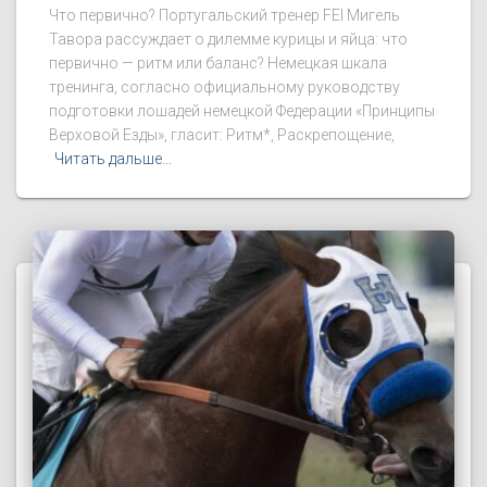
Что первично? Португальский тренер FEI Мигель
Тавора рассуждает о дилемме курицы и яйца: что
первично — ритм или баланс? Немецкая шкала
тренинга, согласно официальному руководству
подготовки лошадей немецкой Федерации «Принципы
Верховой Езды», гласит: Ритм*, Раскрепощение,
Читать дальше…