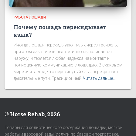
РАБОТА ЛОШАДИ
Почему лошадь перекидывает
язык?
Иногда лошади перекидывают язык через трензель,
при этом язык очень неэстетично вываливается
наружу, и теряется любая надежда на контакт и
полноценную коммуникацию с лошадью. В скаковом
мире считается, что перекинутый язык перекрывает
дыхательные пути. Традиционный
Читать дальше…
© Horse Rehab, 2026
Товары для холистического содержания лошадей, мягкой
работы и верховой езды. Услуги по базовой подготовке,