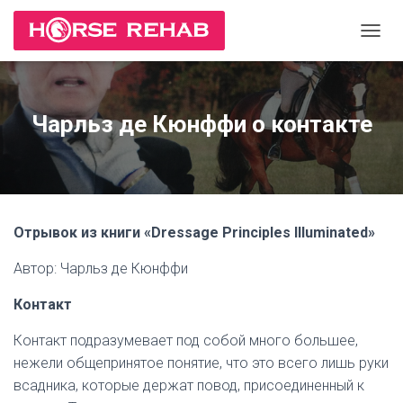
П
Е
Р
Е
К
Чарльз де Кюнффи о контакте
Л
Ю
Ч
И
Т
Ь
Отрывок из книги «Dressage Principles Illuminated»
Н
А
Автор: Чарльз де Кюнффи
В
И
Г
Контакт
А
Ц
Контакт подразумевает под собой много большее,
И
нежели общепринятое понятие, что это всего лишь руки
Ю
всадника, которые держат повод, присоединенный к