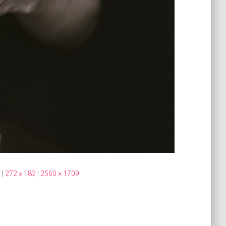
0
|
272 × 182
|
2560 × 1709