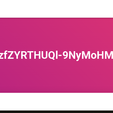
RzfZYRTHUQl-9NyMoHM