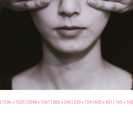
|
1536 × 1025
|
2048 × 1367
|
360 × 240
|
230 × 154
|
600 × 401
|
160 × 16