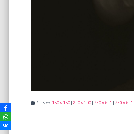
Размер:
150 × 150
|
300 × 200
|
750 × 501
|
750 × 501