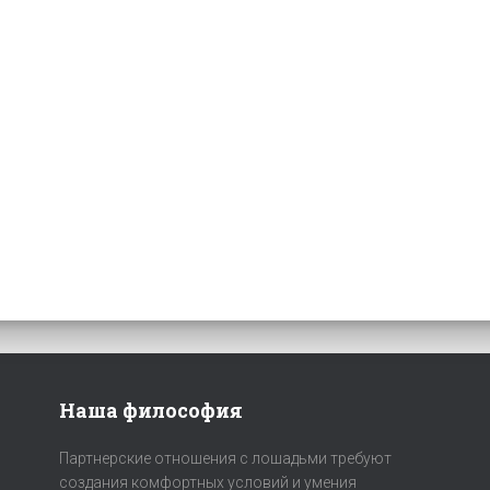
Наша философия
Партнерские отношения с лошадьми требуют
создания комфортных условий и умения