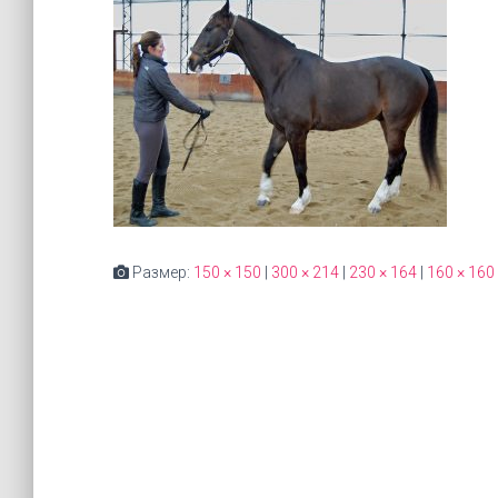
Размер:
150 × 150
|
300 × 214
|
230 × 164
|
160 × 160