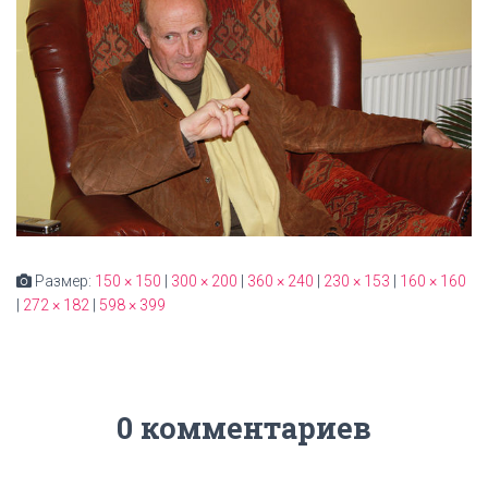
Размер:
150 × 150
|
300 × 200
|
360 × 240
|
230 × 153
|
160 × 160
|
272 × 182
|
598 × 399
0 комментариев