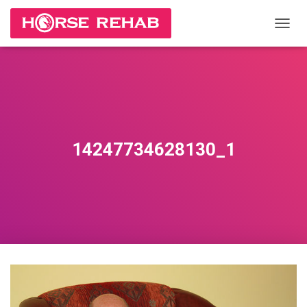
П
Е
Р
Е
К
Л
Ю
Ч
И
14247734628130_1
Т
Ь
Н
А
В
И
Г
А
Ц
И
Ю