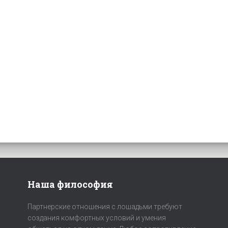
Наша философия
Партнерские отношения с лошадьми требуют
создания комфортных условий и умения