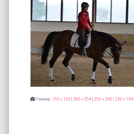
Размер:
150 × 150
|
300 × 254
|
355 × 240
|
230 × 194