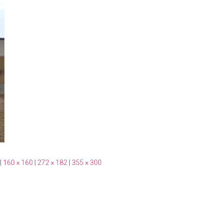
|
160 × 160
|
272 × 182
|
355 × 300