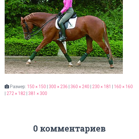
Размер:
150 × 150
|
300 × 236
|
360 × 240
|
230 × 181
|
160 × 160
|
272 × 182
|
381 × 300
0 комментариев