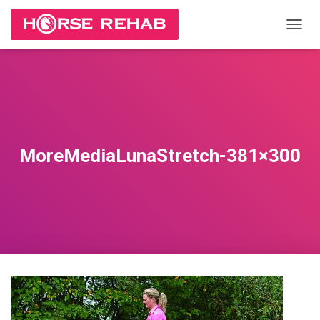
П
Е
Р
Е
К
Л
Ю
Ч
И
MoreMediaLunaStretch-381×300
Т
Ь
Н
А
В
И
Г
А
Ц
И
Ю