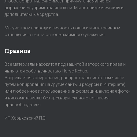
Любое сопротивление имеет причину, а не является
выражением упрямства или лени. Мы не применяем силу и
дополнительные средства.
Мы уважаем природу и личность лошади и выстраиваем
отношения с ней на основе взаимного уважения.
Правила
Все материалы находятся под защитой авторского права и
являются собственностью Horse-Rehab.
Запрещается копирование, распространение (в том числе
путем копирования на другие сайты и ресурсы в Интернете)
или любое иное использование информации, включая фото-
и видеоматериалы без предварительного согласия
правообладателя.
ИП Харьковский П.Э.