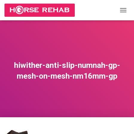
П
Е
Р
Е
К
Л
Ю
Ч
И
hiwither-anti-slip-numnah-gp-
Т
Ь
mesh-on-mesh-nm16mm-gp
Н
А
В
И
Г
А
Ц
И
Ю