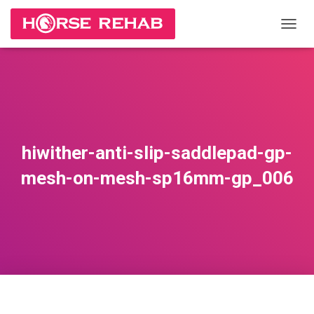
П
Е
Р
Е
К
Л
Ю
Ч
И
hiwither-anti-slip-saddlepad-gp-
Т
Ь
mesh-on-mesh-sp16mm-gp_006
Н
А
В
И
Г
А
Ц
И
Ю