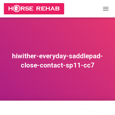
П
Е
Р
Е
К
Л
Ю
Ч
И
hiwither-everyday-saddlepad-
Т
Ь
close-contact-sp11-cc7
Н
А
В
И
Г
А
Ц
И
Ю