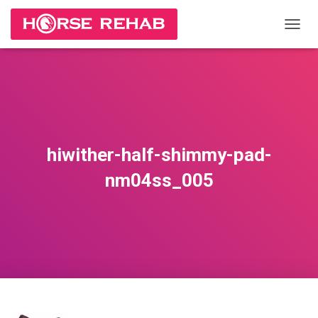
П
Е
Р
Е
К
Л
Ю
Ч
И
hiwither-half-shimmy-pad-
Т
Ь
nm04ss_005
Н
А
В
И
Г
А
Ц
И
Ю