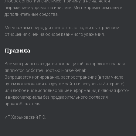
Любое сопротивление имеет причину, а не является
выражением упрямства или лени. Мы не применяем силу и
дополнительные средства.
Мы уважаем природу и личность лошади и выстраиваем
отношения с ней на основе взаимного уважения.
Правила
Все материалы находятся под защитой авторского права и
являются собственностью Horse-Rehab.
Запрещается копирование, распространение (в том числе
путем копирования на другие сайты и ресурсы в Интернете)
или любое иное использование информации, включая фото-
и видеоматериалы без предварительного согласия
правообладателя.
ИП Харьковский П.Э.