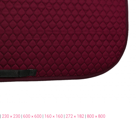
|
230 × 230
|
600 × 600
|
160 × 160
|
272 × 182
|
800 × 800