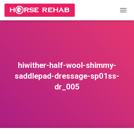
П
Е
Р
Е
К
Л
Ю
Ч
И
hiwither-half-wool-shimmy-
Т
Ь
saddlepad-dressage-sp01ss-
Н
А
dr_005
В
И
Г
А
Ц
И
Ю