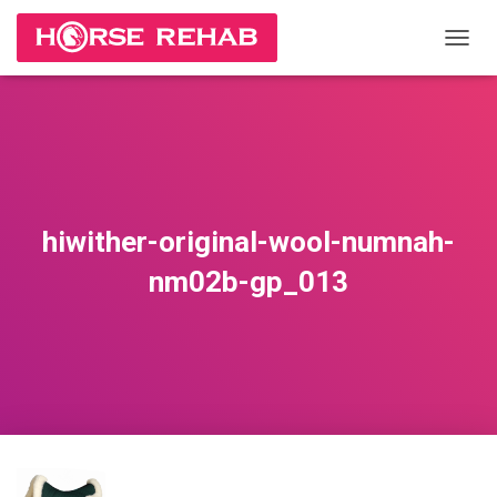
П
Е
Р
Е
К
Л
Ю
Ч
И
hiwither-original-wool-numnah-
Т
Ь
nm02b-gp_013
Н
А
В
И
Г
А
Ц
И
Ю