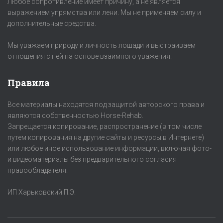
Любое сопротивление имеет причину, а не является
выражением упрямства или лени. Мы не применяем силу и
дополнительные средства.
Мы уважаем природу и личность лошади и выстраиваем
отношения с ней на основе взаимного уважения.
Правила
Все материалы находятся под защитой авторского права и
являются собственностью Horse-Rehab.
Запрещается копирование, распространение (в том числе
путем копирования на другие сайты и ресурсы в Интернете)
или любое иное использование информации, включая фото-
и видеоматериалы без предварительного согласия
правообладателя.
ИП Харьковский П.Э.