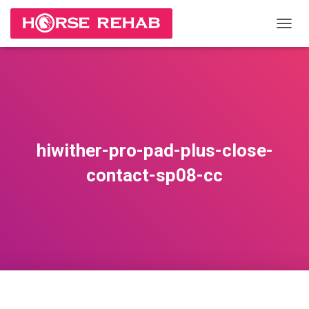
П
Е
Р
Е
К
Л
Ю
Ч
И
hiwither-pro-pad-plus-close-
Т
Ь
contact-sp08-cc
Н
А
В
И
Г
А
Ц
И
Ю