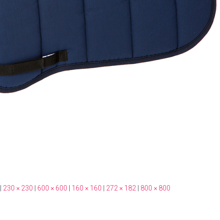
|
230 × 230
|
600 × 600
|
160 × 160
|
272 × 182
|
800 × 800