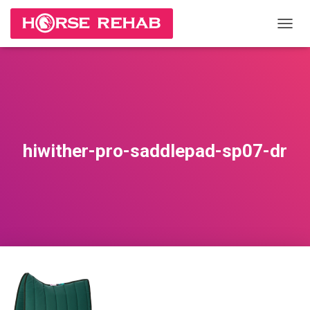
П
Е
Р
Е
К
Л
Ю
Ч
И
hiwither-pro-saddlepad-sp07-dr
Т
Ь
Н
А
В
И
Г
А
Ц
И
Ю