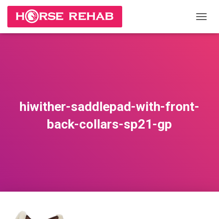
П
Е
Р
Е
К
Л
Ю
Ч
И
hiwither-saddlepad-with-front-
Т
Ь
back-collars-sp21-gp
Н
А
В
И
Г
А
Ц
И
Ю