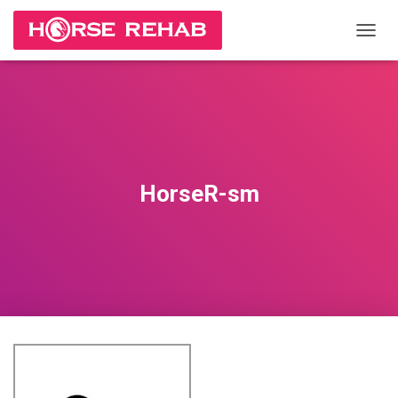
П
Е
Р
Е
К
Л
Ю
Ч
И
HorseR-sm
Т
Ь
Н
А
В
И
Г
А
Ц
И
Ю