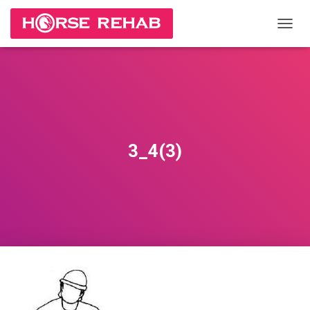
П
Е
Р
Е
К
Л
Ю
Ч
И
3_4(3)
Т
Ь
Н
А
В
И
Г
А
Ц
И
Ю