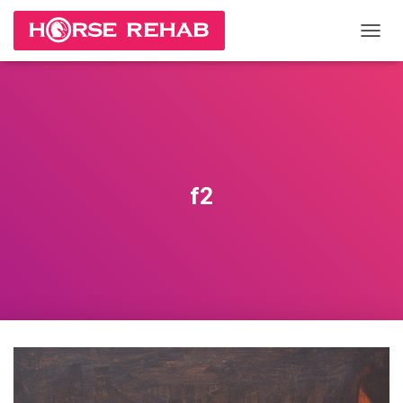
П
Е
Р
Е
К
Л
Ю
Ч
И
f2
Т
Ь
Н
А
В
И
Г
А
Ц
И
Ю