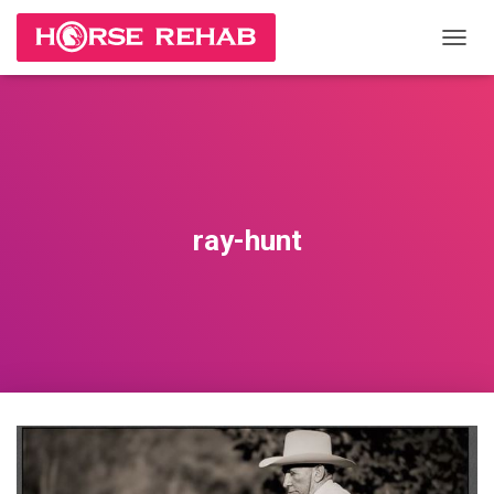
П
Е
Р
Е
К
Л
Ю
Ч
И
ray-hunt
Т
Ь
Н
А
В
И
Г
А
Ц
И
Ю