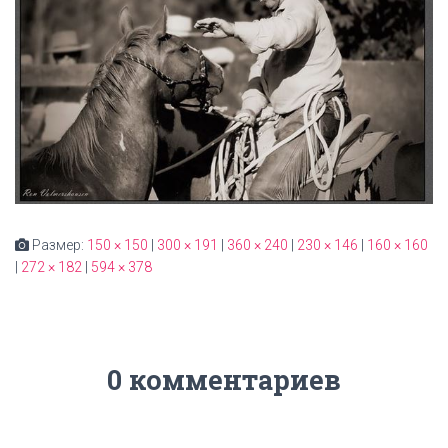
Размер:
150 × 150
|
300 × 191
|
360 × 240
|
230 × 146
|
160 × 160
|
272 × 182
|
594 × 378
0 комментариев