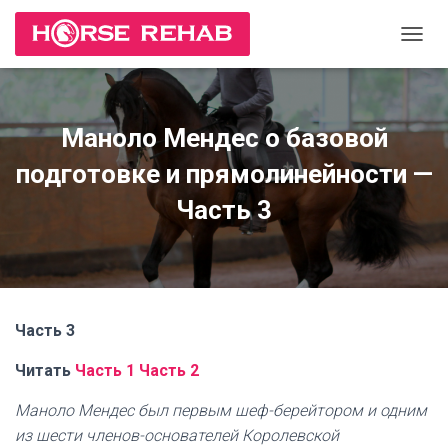
П
Е
Р
Е
К
Маноло Мендес о базовой
Л
Ю
подготовке и прямолинейности —
Ч
И
Часть 3
Т
Ь
Н
А
В
И
Часть 3
Г
А
Читать
Часть 1
Часть 2
Ц
И
Маноло Мендес был первым шеф-берейтором и одним
Ю
из шести членов-основателей Королевской