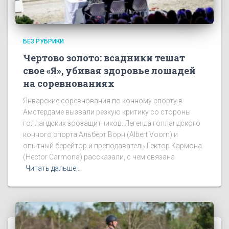
БЕЗ РУБРИКИ
Чертово золото: всадники тешат
свое «Я», убивая здоровье лошадей
на соревнованиях
Январские соревнования по конному спорту в
Амстердаме вызвали резкую критику со стороны
голландских зоозащитников. Легенда голландского
конного спорта Альберт Ворн (Albert Voorn) и
опытный берейтор и преподаватель Гектор Кармона
(Hector Carmona) рассказали, с чем связана
Читать дальше…