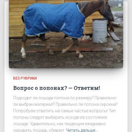
БЕЗ РУБРИКИ
Вопрос о попонах? — Ответим!
Подходит ли лошади попона по размеру? Правильно
ли выбран материал? Правильно ли попона скроена?
Попробуем ответить на самые частые вопросы! Тип
попоны следует выбирать исходя из состояния
лошади. Удивительно, как тенденция ежедневно
укрывать лошадь сбивает
Читать дальше…