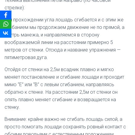
Техника выполнения петли направо (по часовой
стрелке):
при прохождении угла лошадь сгибается и с этим же
сгибанием мы продолжаем движение не по прямой, а
внутрь манежа, и направляемся в сторону
воображаемой линии на расстоянии примерно 5
метров от стенки. Отсюда и название упражнения —
пятиметровая дуга.
Отойдя от стенки на 2,5м всадник плавно и мягко
меняет постановление и сгибание лошади и проходит
мимо “E” или “B” с левым сгибанием, направляясь
обратно к стенке. На расстоянии 2,5м от стенки он
опять плавно меняет сгибание и возвращается на
стенку.
Внимание: крайне важно не сгибать лошадь силой, а
просто помогать лошади сохранять ровный контакт с
обоими поводьями с естественным положением