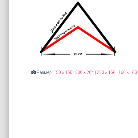
Размер:
150 × 150
|
300 × 204
|
230 × 156
|
160 × 160