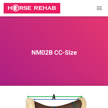
П
Е
Р
Е
К
Л
Ю
Ч
И
NM02B CC-Size
Т
Ь
Н
А
В
И
Г
А
Ц
И
Ю