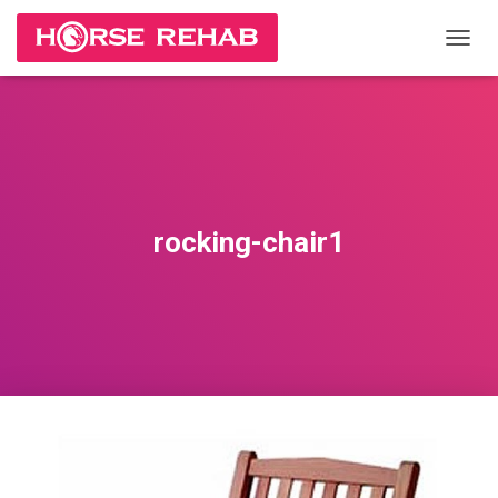
П
Е
Р
Е
К
Л
Ю
Ч
И
rocking-chair1
Т
Ь
Н
А
В
И
Г
А
Ц
И
Ю