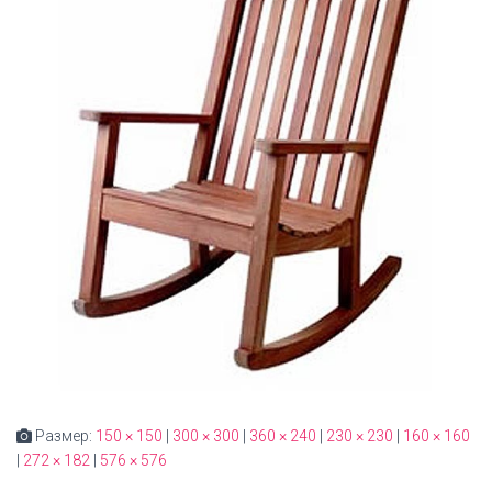
Размер:
150 × 150
|
300 × 300
|
360 × 240
|
230 × 230
|
160 × 160
|
272 × 182
|
576 × 576