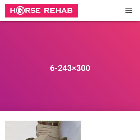
П
Е
Р
Е
К
Л
Ю
Ч
И
6-243×300
Т
Ь
Н
А
В
И
Г
А
Ц
И
Ю