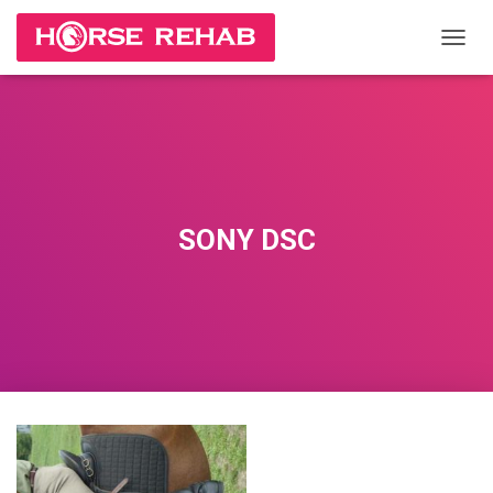
П
Е
Р
Е
К
Л
Ю
Ч
И
SONY DSC
Т
Ь
Н
А
В
И
Г
А
Ц
И
Ю