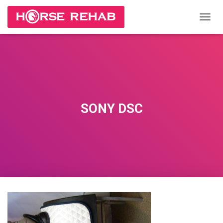
П
Е
Р
Е
К
Л
Ю
Ч
И
SONY DSC
Т
Ь
Н
А
В
И
Г
А
Ц
И
Ю