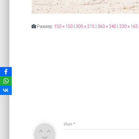
Размер:
150 × 150
|
300 × 215
|
360 × 240
|
230 × 165
Имя
*