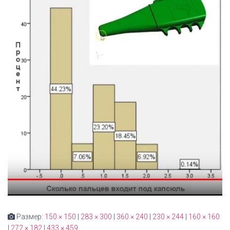
Размер:
150 × 150
|
283 × 300
|
360 × 240
|
230 × 244
|
160 × 160
|
272 × 182
|
433 × 459