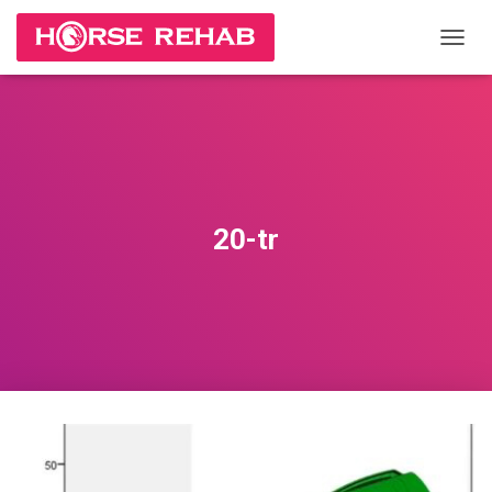
П
Е
Р
Е
К
Л
Ю
Ч
И
20-tr
Т
Ь
Н
А
В
И
Г
А
Ц
И
Ю