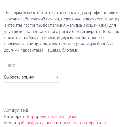
Лошадям семена пажитника назначают для профилактики и
лечения заболеваний печени, желудочно-кишечного тракта (
энтериты, гастриты, воспаления желудка и кишечника), для
улучшения роста копытного рога и блеска шерсти. Порошок
пажитника обладает инсектицидным свойством; его
применяют как противоглистное средство и для борьбы с
другими паразитами – вшами, блохами.
ВЕС
Артикул:
Н/Д
Категория:
Подкормки, соль, угощения
Метки:
добавки
,
натуральная подкормка
,
натуральные