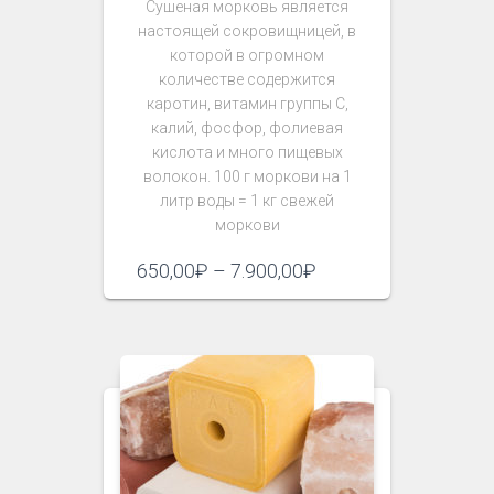
Сушеная морковь является
настоящей сокровищницей, в
которой в огромном
количестве содержится
каротин, витамин группы С,
калий, фосфор, фолиевая
кислота и много пищевых
волокон. 100 г моркови на 1
литр воды = 1 кг свежей
моркови
Диапазон
650,00
₽
–
7.900,00
₽
цен:
650,00₽
–
7.900,00₽