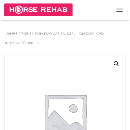
П
Е
Р
Е
Главная
/
Корма и подкормки для лошадей
/
Подкормки, соль,
К
Л
угощения
/ Пажитник
Ю
Ч
И
Т
Ь
Н
А
В
И
Г
А
Ц
И
Ю