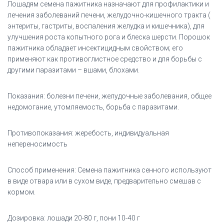
Лошадям семена пажитника назначают для профилактики и
лечения заболеваний печени, желудочно-кишечного тракта (
энтериты, гастриты, воспаления желудка и кишечника), для
улучшения роста копытного рога и блеска шерсти. Порошок
пажитника обладает инсектицидным свойством; его
применяют как противоглистное средство и для борьбы с
другими паразитами – вшами, блохами.
Показания: болезни печени, желудочные заболевания, общее
недомогание, утомляемость, борьба с паразитами.
Противопоказания: жеребость, индивидуальная
непереносимость
Способ применения: Семена пажитника сенного используют
в виде отвара или в сухом виде, предварительно смешав с
кормом.
Дозировка: лошади 20-80 г, пони 10-40 г