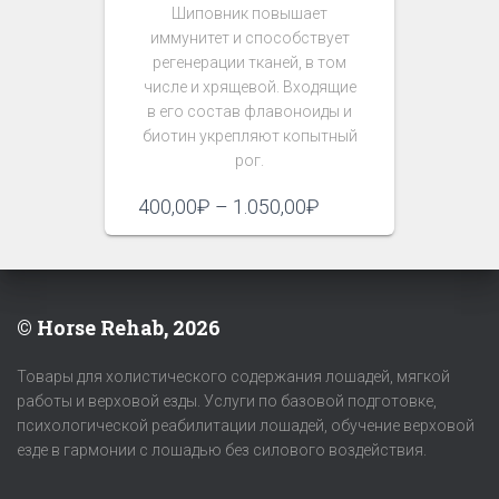
Шиповник повышает
иммунитет и способствует
регенерации тканей, в том
числе и хрящевой. Входящие
в его состав флавоноиды и
биотин укрепляют копытный
рог.
Диапазон
400,00
₽
–
1.050,00
₽
цен:
400,00₽
–
1.050,00₽
© Horse Rehab, 2026
Товары для холистического содержания лошадей, мягкой
работы и верховой езды. Услуги по базовой подготовке,
психологической реабилитации лошадей, обучение верховой
езде в гармонии с лошадью без силового воздействия.