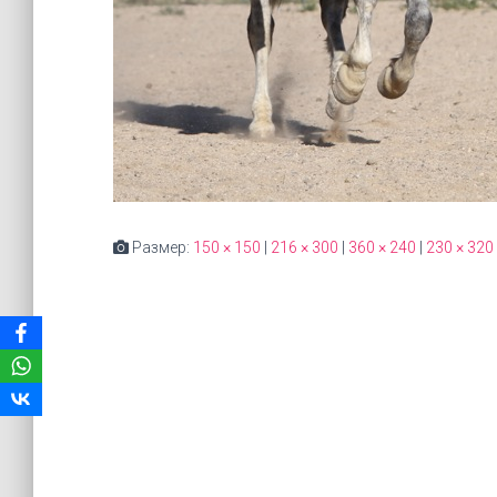
Размер:
150 × 150
|
216 × 300
|
360 × 240
|
230 × 320