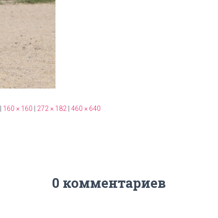
|
160 × 160
|
272 × 182
|
460 × 640
0 комментариев