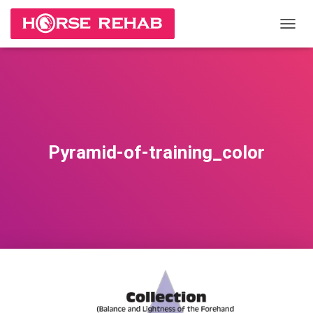
П
Е
Р
Е
К
Л
Ю
Ч
И
Pyramid-of-training_color
Т
Ь
Н
А
В
И
Г
А
Ц
И
Ю