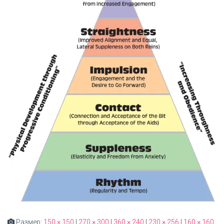
Размер:
150 × 150
|
270 × 300
|
360 × 240
|
230 × 256
|
160 × 160