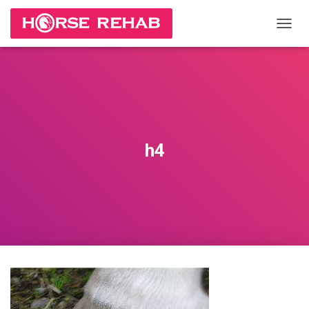
П
Е
Р
Е
К
Л
Ю
Ч
И
h4
Т
Ь
Н
А
В
И
Г
А
Ц
И
Ю