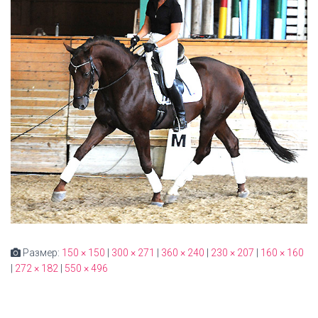
Размер:
150 × 150
|
300 × 271
|
360 × 240
|
230 × 207
|
160 × 160
|
272 × 182
|
550 × 496