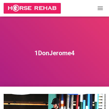
П
Е
Р
Е
К
Л
Ю
Ч
И
1DonJerome4
Т
Ь
Н
А
В
И
Г
А
Ц
И
Ю