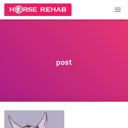
П
Е
Р
Е
К
Л
Ю
Ч
И
post
Т
Ь
Н
А
В
И
Г
А
Ц
И
Ю