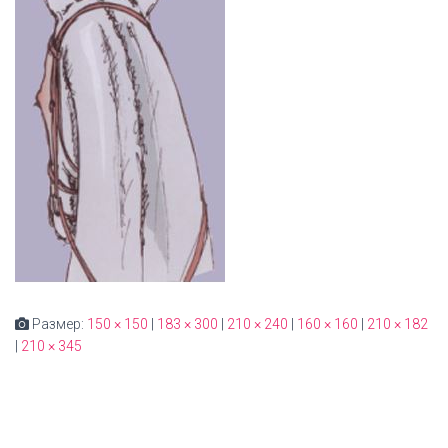
Размер:
150 × 150
|
183 × 300
|
210 × 240
|
160 × 160
|
210 × 182
|
210 × 345