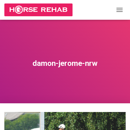
П
Е
Р
Е
К
Л
Ю
Ч
И
damon-jerome-nrw
Т
Ь
Н
А
В
И
Г
А
Ц
И
Ю