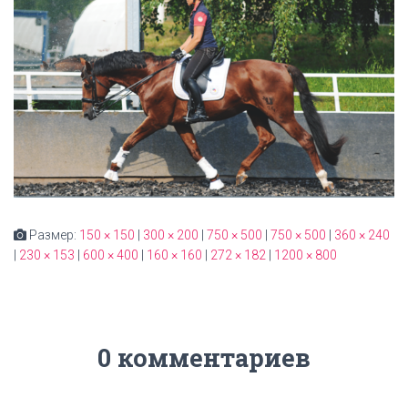
Размер:
150 × 150
|
300 × 200
|
750 × 500
|
750 × 500
|
360 × 240
|
230 × 153
|
600 × 400
|
160 × 160
|
272 × 182
|
1200 × 800
0 комментариев