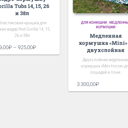
rilla Tubs 14, 15, 26
и 38л
Пластиковая крышка для
ДЛЯ КОНЮШНИ
,
МЕДЛЕНН
КОРМУШКИ
ких ведер Red Gorilla 14, 15,
Медленная
26 и 38л
кормушка «Mini»
Диапазон
9,00
₽
–
925,00
₽
двухслойная
цен:
499,00₽
Двухслойная медленна
–
кормушка «Mini-horse» д
925,00₽
лошадей и пони.
3.300,00
₽