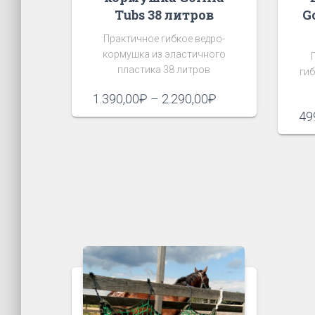
Tubs 38 литров
Go
Практичное гибкое ведро-
кормушка из эластичного
пластика 38 литров
гиб
Диапазон
1.390,00
₽
–
2.290,00
₽
цен:
49
1.390,00₽
–
2.290,00₽