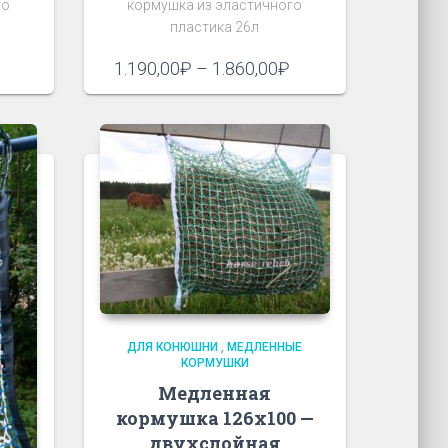
го
кормушка из эластичного
пластика 26л
иапазон
Диапазон
1.190,00
₽
–
1.860,00
₽
н:
цен:
60,00₽
1.190,00₽
–
.290,00₽
1.860,00₽
ДЛЯ КОНЮШНИ
,
МЕДЛЕННЫЕ
КОРМУШКИ
Медленная
кормушка 126х100 —
двухслойная