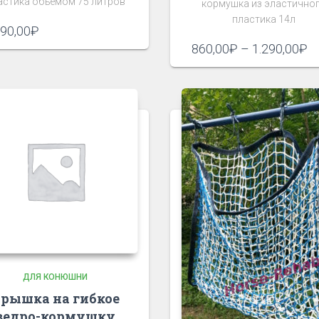
астика объёмом 75 литров
кормушка из эластично
пластика 14л
890,00
₽
Д
860,00
₽
–
1.290,00
₽
це
8
–
1
ДЛЯ КОНЮШНИ
рышка на гибкое
ведро-кормушку