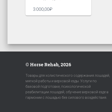
3.000,00
₽
© Horse Rehab, 2026
Товары для холистического содержания лошадей,
мягкой работы и верховой езды. Услуги по
базовой подготовке, психологической
реабилитации лошадей, обучение верховой езде в
гармонии с лошадью без силового воздействия.