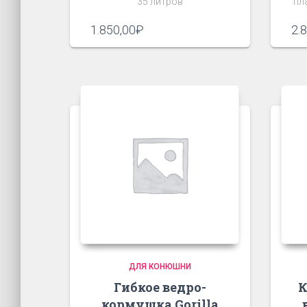
35 литров
пл
1.850,00
₽
2.
ДЛЯ КОНЮШНИ
Гибкое ведро-
К
кормушка Gorilla