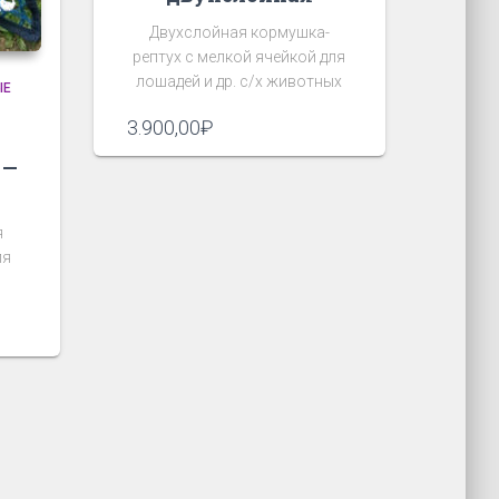
Двухслойная кормушка-
рептух с мелкой ячейкой для
лошадей и др. с/х животных
ЫЕ
3.900,00
₽
 —
я
ля