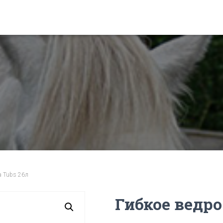
a Tubs 26л
Гибкое ведро