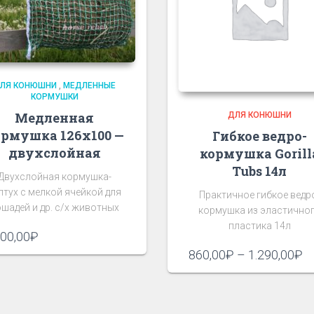
ЛЯ КОНЮШНИ
,
МЕДЛЕННЫЕ
КОРМУШКИ
Медленная
ДЛЯ КОНЮШНИ
ормушка 126х100 —
Гибкое ведро-
двухслойная
кормушка Gorill
Tubs 14л
Двухслойная кормушка-
птух с мелкой ячейкой для
Практичное гибкое ведр
шадей и др. с/х животных
кормушка из эластично
пластика 14л
900,00
₽
Д
860,00
₽
–
1.290,00
₽
це
8
–
1