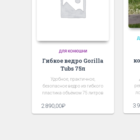
Д
ДЛЯ КОНЮШНИ
к
Гибкое ведро Gorilla
Tubs 75л
Удобное, практичное,
ре
безопасное ведро из гибкого
ло
пластика объёмом 75 литров
3.
2.890,00
₽