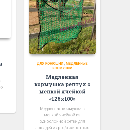
a
ДЛЯ КОНЮШНИ
,
МЕДЛЕННЫЕ
КОРМУШКИ
Медленная
о-
кормушка рептух с
го
мелкой ячейкой
«126х100»
иапазон
Медленная кормушка с
н:
мелкой ячейкой из
60,00₽
однослойной сетки для
лошадей и др. с/х животных.
.290,00₽