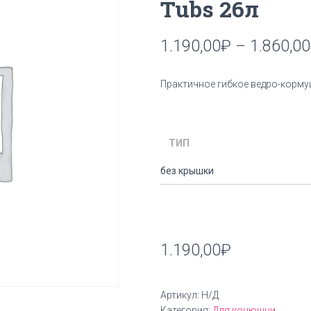
Tubs 26л
1.190,00
₽
–
1.860,00
Практичное гибкое ведро-корму
ТИП
1.190,00
₽
Артикул:
Н/Д
Категория:
Для конюшни