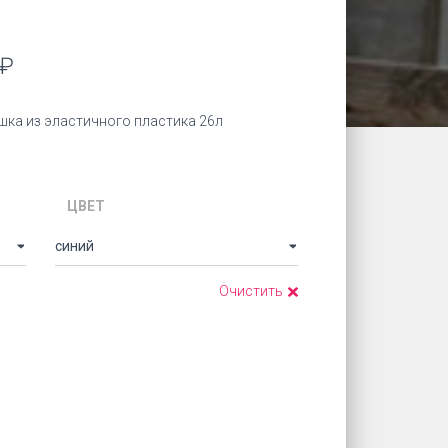
Диапазон
₽
цен:
шка из эластичного пластика 26л
1.190,00₽
–
ЦВЕТ
1.860,00₽
Очистить