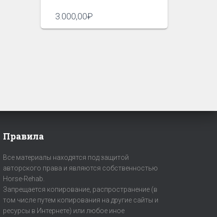
3.000,00
₽
Правила
Все материалы находятся под защитой
авторского права и являются собственностью
Horse-Rehab.
Запрещается копирование, распространение (в
том числе путем копирования на другие сайты и
ресурсы в Интернете) или любое иное