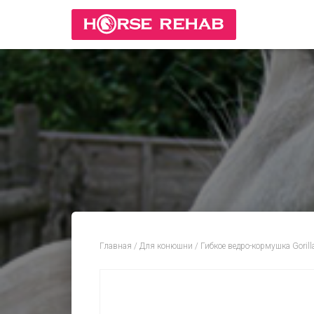
Главная
/
Для конюшни
/ Гибкое ведро-кормушка Gorill