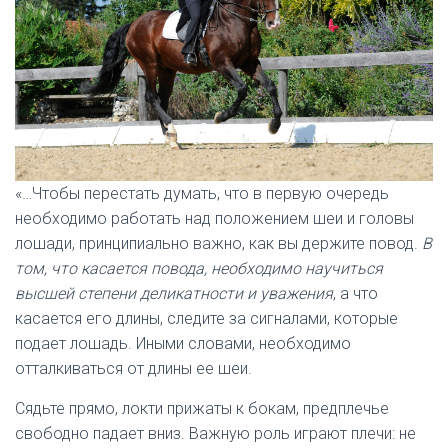
«…Чтобы перестать думать, что в первую очередь
необходимо работать над положением шеи и головы
лошади, принципиально важно, как вы держите повод.
В
том, что касается повода, необходимо научиться
высшей степени деликатности и уважения
, а что
касается его длины, следите за сигналами, которые
подает лошадь. Иными словами, необходимо
отталкиваться от длины ее шеи.
Сядьте прямо, локти прижаты к бокам, предплечье
свободно падает вниз. Важную роль играют плечи: не