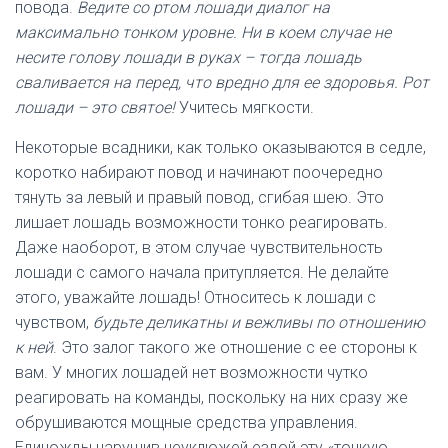
повода.
Ведите со ртом лошади диалог на
максимально тонком уровне. Ни в коем случае не
несите голову лошади в руках – тогда лошадь
сваливается на перед, что вредно для ее здоровья. Рот
лошади – это святое!
Учитесь мягкости.
Некоторые всадники, как только оказываются в седле,
коротко набирают повод и начинают поочередно
тянуть за левый и правый повод, сгибая шею. Это
лишает лошадь возможности тонко реагировать.
Даже наоборот, в этом случае чувствительность
лошади с самого начала притупляется. Не делайте
этого, уважайте лошадь! Относитесь к лошади с
чувством,
будьте деликатны и вежливы по отношению
к ней
. Это залог такого же отношение с ее стороны к
вам. У многих лошадей нет возможности чутко
реагировать на команды, поскольку на них сразу же
обрушиваются мощные средства управления.
Единожды нарушив неуклюжей ездой эту «тонкую