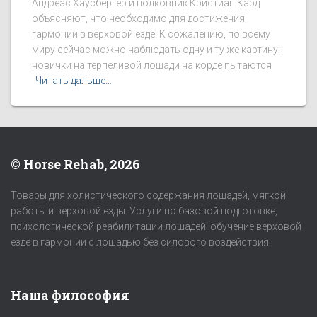
Андреас Хаусбергер и полковник Кристиан Кард
объясняют, что необходимо для достижения
гармонии в верховой езде. К сожалению, по всему
миру сейчас можно наблюдать одну и ту же картину:
новички на терпеливой лошади на корде пытаются
Читать дальше…
© Horse Rehab, 2026
Товары для холистического содержания лошадей, мягкой
работы и верховой езды. Услуги по базовой подготовке,
психологической реабилитации лошадей, обучение верховой
езде в гармонии с лошадью без силового воздействия.
Наша философия