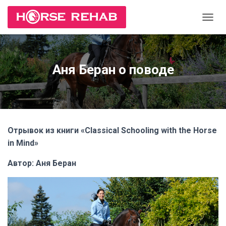
П
Е
Р
Е
К
Аня Беран о поводе
Л
Ю
Ч
И
Т
Ь
Отрывок из книги «Classical Schooling with the Horse
Н
А
in Mind»
В
И
Автор: Аня Беран
Г
А
Ц
И
Ю