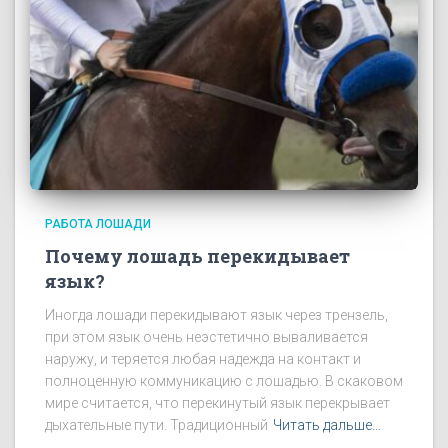
РАБОТА ЛОШАДИ
Почему лошадь перекидывает
язык?
Иногда лошади перекидывают язык через трензель,
при этом язык очень неэстетично вываливается
наружу, и теряется любая надежда на контакт и
полноценную коммуникацию с лошадью. В скаковом
мире считается, что перекинутый язык перекрывает
дыхательные пути. Традиционный
Читать дальше…