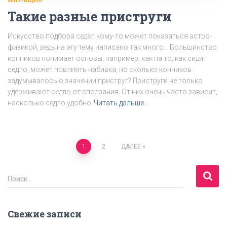
Такие разные приструги
Искусство подбора седел кому-то может показаться астро-
физикой, ведь на эту тему написано так много… Большинство
конников понимает основы, например, как на то, как сидит
седло, может повлиять набивка, но сколько конников
задумывалось о значении приструг? Приструги не только
удерживают седло от сползания. От них очень часто зависит,
насколько седло удобно
Читать дальше…
Пагинация
1
2
ДАЛЕЕ
записей
Н
Поиск…
а
й
т
Свежие записи
и