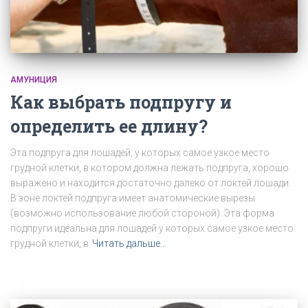
АМУНИЦИЯ
Как выбрать подпругу и
определить ее длину?
Эта подпруга для лошадей, у которых самое узкое место
грудной клетки, в котором должна лежать подпруга, хорошо
выражено и находится достаточно далеко от локтей лошади.
В зоне локтей подпруга имеет анатомические вырезы
(возможно использование любой стороной). Эта форма
подпруги идеальна для лошадей у которых самое узкое место
грудной клетки, в
Читать дальше…