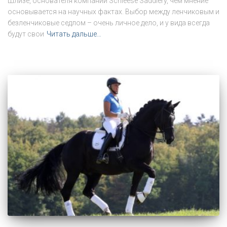
Шлизе, основателя компании Schleese Saddlery, чем мнение
основывается на научных фактах. Выбор между ленчиковым и
безленчиковые седлом – очень личное дело, и у вида всегда
будут свои
Читать дальше…