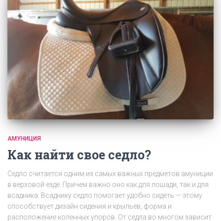
АМУНИЦИЯ
Как найти свое седло?
Седло считается одним из самых важных предметов амуниции
в верховой езде. Причем важно оно как для лошади, так и для
всадника. Всаднику седло помогает удобно сидеть — этому
способствует дизайн сидения и крыльев, форма и
расположение коленных упоров. От седла во многом зависит