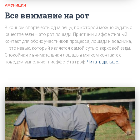
АМУНИЦИЯ
Все внимание на рот
В конном спорте есть одна вещь, по которой можно судить о
качестве езды – это рот лошади. Приятный и эффективный
контакт для обоих участников процесса, лошади и всадника,
— это навык, который является самой сутью верховой езды.
Спокойная и внимательная лошадь в мягком контакте с
поводом выполняет пиаффе. Ута грэф
Читать дальше…