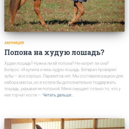
АМУНИЦИЯ
Попона на худую лошадь?
Худая лошадь? Нужна ли ей попона? Не натрет ли она?
Вопрос: «Я купила очень худую лошадь. Ветврач проверил
зубы — все хорошо. Паразитов нет. Мы составили рацион для
набора массы, но я хотела бы дополнительно поддержать
лошадь, укрывая ее попоной. Меня смущает только то, что у
нее торчат кости —
Читать дальше…