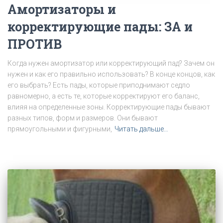
Амортизаторы и
корректирующие пады: ЗА и
ПРОТИВ
Когда нужен амортизатор или корректирующий пад? Зачем он
нужен и как его правильно использовать? В конце концов, как
его выбрать? Есть пады, которые приподнимают седло
равномерно, а есть те, которые корректируют его баланс,
влияя на определенные зоны. Корректирующие пады бывают
разных типов, форм и размеров. Они бывают
прямоугольными и фигурными,
Читать дальше…