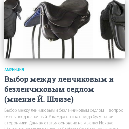
АМУНИЦИЯ
Выбор между ленчиковым и
безленчиковым седлом
(мнение Й. Шлизе)
Выбор между ленчиковым и безленчиковым седлом — вопрос
очень неоднозначный. У каждого типа всегда будут свои
сторонники. Данная статья основана на мыслях Йохана