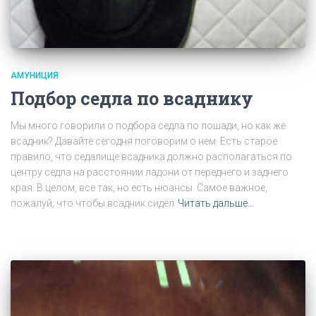
АМУНИЦИЯ
Подбор седла по всаднику
Мы много говорили о подбора седла по лошади, но как же
всадник? Давайте сегодня поговорим о нем. Есть старое
правило, что седалище всадника должно располагаться по
центру седла на расстоянии ладони от переднего и заднего
края. В целом, все так, но есть нюансы. Самое важное,
пожалуй, что чтобы всадник сидел
Читать дальше…