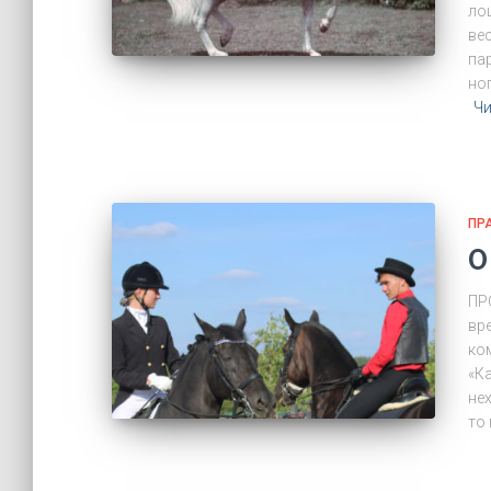
ло
ве
па
но
Чи
ПР
О
ПР
вр
ко
«К
не
то 