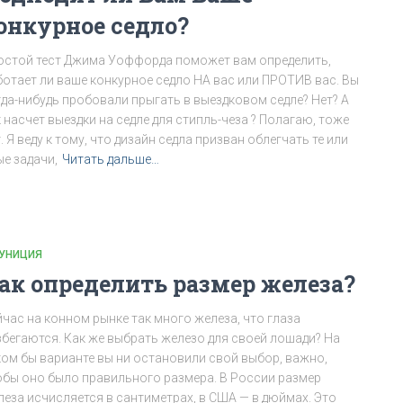
онкурное седло?
остой тест Джима Уоффорда поможет вам определить,
ботает ли ваше конкурное седло НА вас или ПРОТИВ вас. Вы
гда-нибудь пробовали прыгать в выездковом седле? Нет? А
 насчет выездки на седле для стипль-чеза ? Полагаю, тоже
. Я веду к тому, что дизайн седла призван облегчать те или
ые задачи,
Читать дальше…
УНИЦИЯ
ак определить размер железа?
йчас на конном рынке так много железа, что глаза
збегаются. Как же выбрать железо для своей лошади? На
ком бы варианте вы ни остановили свой выбор, важно,
обы оно было правильного размера. В России размер
леза исчисляется в сантиметрах, в США — в дюймах. Это