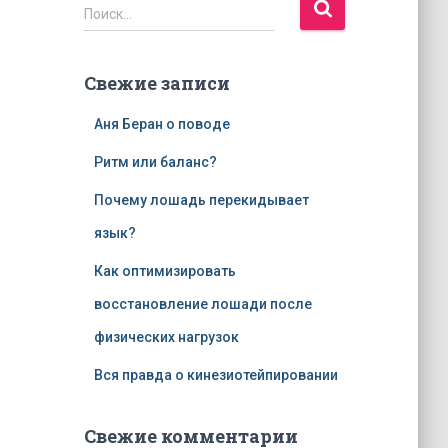
Н
Поиск…
а
й
т
Свежие записи
и
:
Аня Беран о поводе
Ритм или баланс?
Почему лошадь перекидывает
язык?
Как оптимизировать
восстановление лошади после
физических нагрузок
Вся правда о кинезиотейпировании
Свежие комментарии