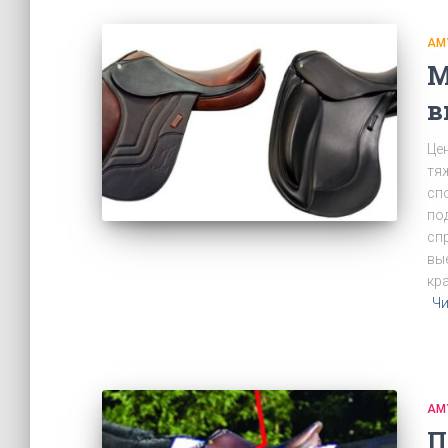
АМ
М
в
Це
тя
сп
по
сп
вы
кр
Чи
АМ
П