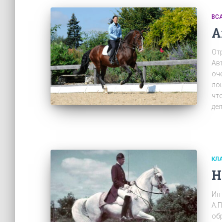
ВС
А
Отр
Ав
оч
ло
чт
дел
КЛ
Н
Ин
А.
обр