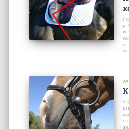
к
Пр
ра
ко
как
нет
ин
АМ
К
Се
ра
ка
чт
же