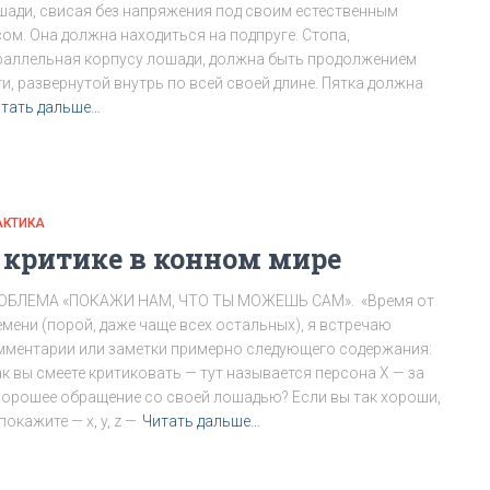
шади, свисая без напряжения под своим естественным
сом. Она должна находиться на подпруге. Стопа,
раллельная корпусу лошади, должна быть продолжением
ги, развернутой внутрь по всей своей длине. Пятка должна
тать дальше…
АКТИКА
 критике в конном мире
ОБЛЕМА «ПОКАЖИ НАМ, ЧТО ТЫ МОЖЕШЬ САМ». «Время от
емени (порой, даже чаще всех остальных), я встречаю
мментарии или заметки примерно следующего содержания:
ак вы смеете критиковать — тут называется персона Х — за
хорошее обращение со своей лошадью? Если вы так хороши,
покажите — x, y, z —
Читать дальше…