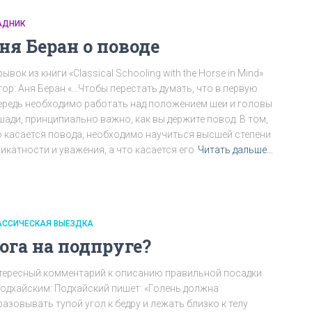
АДНИК
ня Беран о поводе
ывок из книги «Classical Schooling with the Horse in Mind»
тор: Аня Беран «…Чтобы перестать думать, что в первую
ередь необходимо работать над положением шеи и головы
шади, принципиально важно, как вы держите повод. В том,
о касается повода, необходимо научиться высшей степени
икатности и уважения, а что касается его
Читать дальше…
АССИЧЕСКАЯ ВЫЕЗДКА
ога на подпруге?
тересный комментарий к описанию правильной посадки
Подхайским: Подхайский пишет: «Голень должна
азовывать тупой угол к бедру и лежать близко к телу