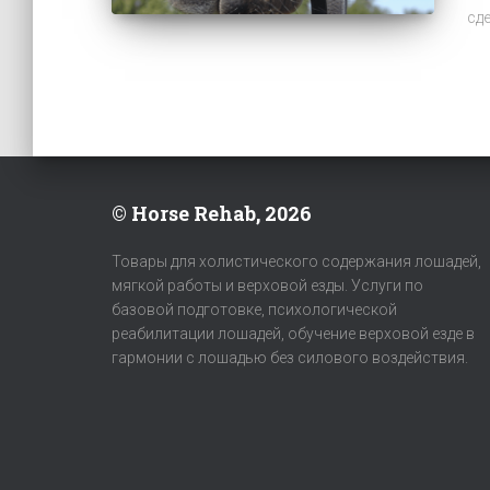
сд
© Horse Rehab, 2026
Товары для холистического содержания лошадей,
мягкой работы и верховой езды. Услуги по
базовой подготовке, психологической
реабилитации лошадей, обучение верховой езде в
гармонии с лошадью без силового воздействия.