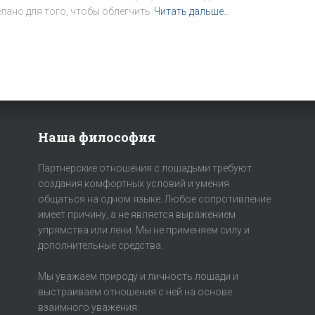
елано для того, чтобы облегчить
Читать дальше…
Наша философия
Партнерские отношения с лошадьми требуют
создания комфортных условий и умения
общаться на одном языке. Любое сопротивление
имеет причину, а не является выражением
упрямства или лени. Мы не применяем силу и
дополнительные средства.
Мы уважаем природу и личность лошади и
выстраиваем отношения с ней на основе
взаимного уважения.