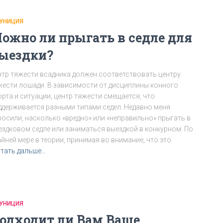
УНИЦИЯ
ожно ли прыгать в седле для
ыездки?
нтр тяжести всадника должен соответствовать центру
жести лошади. В зависимости от дисциплины конного
орта и ситуации, центр тяжести смещается, что
ддерживается разными типами седел. Недавно меня
росили, насколько «вредно» или «неправильно» прыгать в
ездковом седле или заниматься выездкой в конкурном. По
айней мере в теории, принимая во внимание, что это
тать дальше…
УНИЦИЯ
одходит ли Вам Ваше