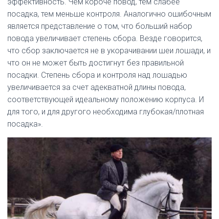
эффективность. Чем короче повод, тем слабее
посадка, тем меньше контроля. Аналогично ошибочным
является представление о том, что больший набор
повода увеличивает степень сбора. Везде говорится,
что сбор заключается не в укорачивании шеи лошади, и
что он не может быть достигнут без правильной
посадки. Степень сбора и контроля над лошадью
увеличивается за счет адекватной длины повода,
соответствующей идеальному положению корпуса. И
для того, и для другого необходима глубокая/плотная
посадка».