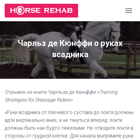
П
Е
Р
Е
К
Чарльз де Кюнффи о руках
Л
Ю
всадника
Ч
И
Т
Ь
Н
А
Отрывок из книги Чарльза де Кюнффи «Training
В
И
Strategies for Dressage Riders»
Г
А
«Руки всадника от плечевого сустава до локтя должны
Ц
идти вертикально вниз, а не тянуться вперед; локти
И
должны быть как будто тяжелыми. Не отводите локти в
Ю
стороны от грудной клетки. Для начала выпрямите руки