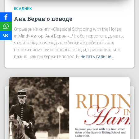
ВСАДНИК
Аня Беран о поводе
Отрывок из книги «Classical Schooling with the Horse
in Mind» Автор: Аня Беран «…Чтобы перестать думать,
что в первую очередь необходимо работать над
положением шеи и головы лошади, принципиально
важно, как вы держите повод. В
Читать дальше…