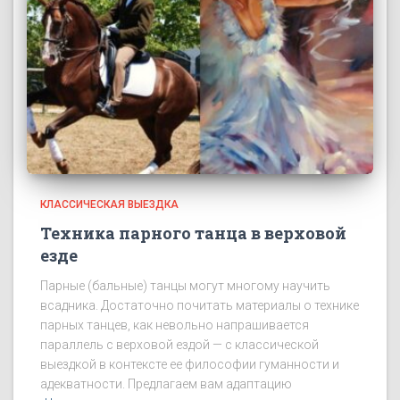
КЛАССИЧЕСКАЯ ВЫЕЗДКА
Техника парного танца в верховой
езде
Парные (бальные) танцы могут многому научить
всадника. Достаточно почитать материалы о технике
парных танцев, как невольно напрашивается
параллель с верховой ездой — с классической
выездкой в контексте ее философии гуманности и
адекватности. Предлагаем вам адаптацию