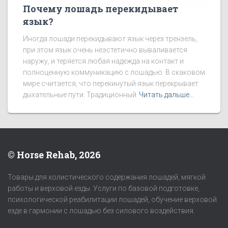
Почему лошадь перекидывает
язык?
Иногда лошади перекидывают язык через трензель,
при этом язык очень неэстетично вываливается
наружу, и теряется любая надежда на контакт и
полноценную коммуникацию с лошадью. В скаковом
мире считается, что перекинутый язык перекрывает
дыхательные пути. Традиционный
Читать дальше…
© Horse Rehab, 2026
Товары для холистического содержания лошадей, мягкой
работы и верховой езды. Услуги по базовой подготовке,
психологической реабилитации лошадей, обучение верховой
езде в гармонии с лошадью без силового воздействия.