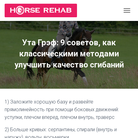
П
Е
Р
Е
К
Ута Грэф: 9 советов, как
Л
Ю
классическими методами
Ч
И
улучшить качество сгибаний
Т
Ь
Н
А
В
И
1) Заложите хорошую базу и развейте
Г
прямолинейность при помощи боковых движений:
А
Ц
уступки, плечом вперед, плечом внутрь, траверс
И
Ю
2) Больше кривых: серпантины, спирали (внутрь и
наружу), вольты, восьмерки