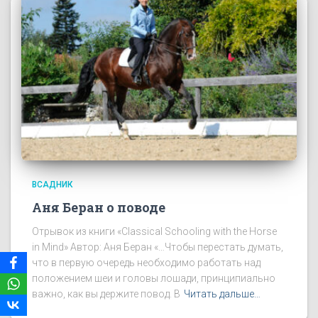
ВСАДНИК
Аня Беран о поводе
Отрывок из книги «Classical Schooling with the Horse
in Mind» Автор: Аня Беран «…Чтобы перестать думать,
что в первую очередь необходимо работать над
положением шеи и головы лошади, принципиально
важно, как вы держите повод. В
Читать дальше…