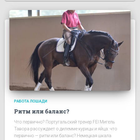
РАБОТА ЛОШАДИ
Ритм или баланс?
Что первично? Португальский тренер FEI Мигель
Тавора рассуждает о дилемме курицы и яйца: что
первично — ритм или баланс? Немецкая шкала